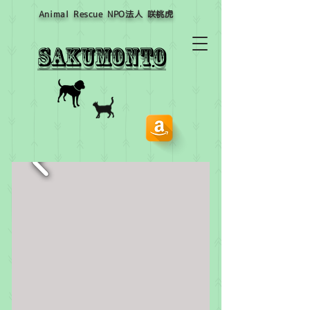
Animal Rescue NPO​法人 咲桃虎
sakumont
o