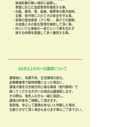
直接影響の無い場所に設置し、
季節に応じた
温度管理を徹底する事。
・台風、豪雨、雪、猛暑、極寒等の悪天候時、
玄関、室内等に入れて犬の安全を守る事。
・食事の害虫被害（アリ等）、暑さでの腐敗、
水容器と水の衛生管理を徹底して頂く事。
・外にいても家族の一員だという事を忘れず
接する時間を意識して多く確保する事。
​60才以上の方への譲渡について
譲渡後に、体調不良、生活環境の変化、
長期療養等で飼育困難になった場合に、
譲渡犬猫を引き続き同じ様な環境（室内飼育）で
飼ってくださる方がいる場合は譲渡致します。
その際は、後見人の方も一緒に面談し、
譲渡の約束をご理解して頂きます。
​面談後、安心して譲渡出来ないと判断した場合、
お断りさせて頂く場合もあります事もご了承下さい。