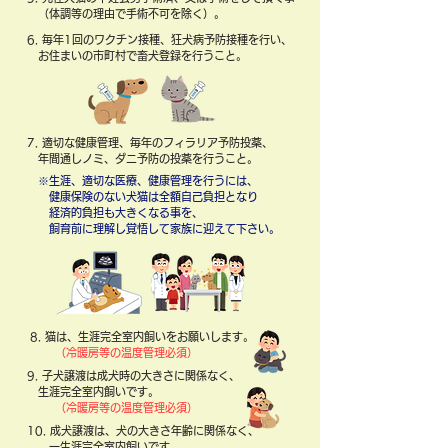
（体調等の理由で手術不可を除く）。
6. 毎年1回のワクチン接種、狂犬病予防接種を行い、
お住まいの市町村で畜犬登録を行うこと。
7. 適切な健康管理、毎年のフィラリア予防投薬、
年間通しノミ、ダニ予防の投薬を行うこと。
※生涯、適切な医療、健康管理を行うには、
健康保険のない犬猫は全額自己負担となり
経済的負担も大きくなる事を、
飼育前に理解し覚悟して家族に迎えて下さい。
8. 猫は、生涯完全室内飼いをお願いします。
（冷暖房等の温度管理必須）
9. 子犬譲渡は成犬時の大きさに関係なく、
​
生涯完全室内飼いです。
（冷暖房等の温度管理必須）
10. 成犬譲渡は、犬の大きさ年齢に関係なく、
一
生涯完全室内飼いです。