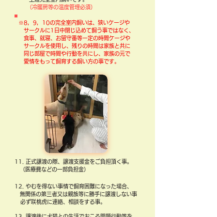
（冷暖房等の温度管理必須）
※8，9，10の完全室内飼いは、狭いケージや
サークルに1日中閉じ込めて飼う事ではなく、
食事、就寝、お留守番等一定の時間ケージや
サークルを使用し、残りの時間は家族と共に
同じ部屋で時間や行動を共にし、家族の元で
愛情をもって飼育する飼い方の事です。
11. 正式譲渡の際、譲渡支援金をご負担頂く事。
（医療費などの一部負担金）
12. やむを得ない事情で飼育困難になった場合、
無関係の第三者又は親族等に勝手に譲渡しない事
必ず咲桃虎に連絡、相談をする事。
13. 譲渡後に犬猫との生活でおこる問題行動等を