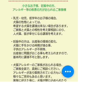
​小さなお子様、妊娠中の方、
アレルギー等の疾患の方がおられるご家族様
・乳児・幼児、低学年のお子様の場合、
犬猫の性格によっては、
希望する犬猫を譲渡出来ない場合があります。
ご家族と犬猫との相性を考え
御相談にのり、
人犬猫、皆が幸せになる譲渡を考えます。
・妊娠中の方は、出産後の環境の変化、
犬猫に手をかける時間が減る事、
子供のアレルギーが不明等、
出産後に問題がおこる事も考えられますので、
基本的に譲渡不可と致します。
・犬猫アレルギーのご家族がおられる場合、
ご家族全員で、真剣にご相談ください。
アレルギーがあり飼育されている方もいますが、
様々なご苦労もあると思います。
家族に迎えた後に、犬猫が閉じ込められたり
自由を奪われたり不幸な環境に置かれる事が、
私たちは1番心配であり不安に感じています。
・ご家族に介護や介助が必要、疾患等のある方は、
犬猫を迎える事で、負担が増す事を
予め考えて、
ご家族全員で人も犬猫にも手を抜かないお世話が
継続出来るのかをご相談下さい。