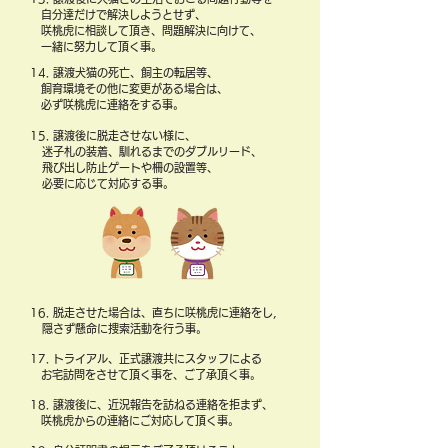
自分達だけで解決しようとせず、
咲桃虎に相談して頂き、
問題解決に向けて、
​ 一緒に
努力して頂く事。
14. 譲渡犬猫の死亡、飼主の転居等、
飼育環境その他に
変更がある場合は、
必ず咲桃虎に連絡をする事。
15. 譲渡後に脱走させない様に、
迷子札の装着、
馴れるまでのダブルリード、
飛び出し防止ゲートや柵の設置等、
必要に応じて対応する事。
16. 脱走させた場合は、
直ちに咲桃虎に連絡をし,
隠さず懸命に捜索活動を行う事。
17. トライアル、正式譲渡共にスタッフによる
お宅訪問をさせて頂く事を、
ご了承頂く事。
18. 譲渡後に、近況報告を訪ねる連絡を拒まず、
​
咲桃虎からの連絡にご対応して頂く事。