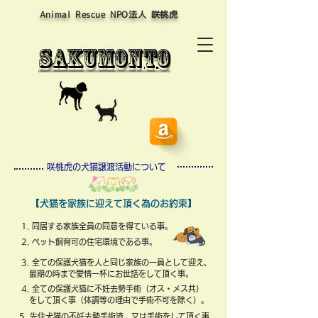
Animal Rescue NPO​法人 咲桃虎
sakumont
o
​​咲桃虎の犬猫譲渡活動について
​【犬猫を家族に迎えて頂く為のお約束】
​1. 同居する家族全員の同意を得ている事。
2. ペット飼育可の住宅環境である事。
3. 全ての保護犬猫を人と同じ家族の一員として迎え、
最期の時まで愛情一杯にお世話をして頂く事。
4. 全ての保護犬猫に不妊去勢手術（オス・メス共）
​
をして頂く事（体調等の理由で手術不可を除く）。
5. 先住犬猫の不妊去勢手術済、又は手術をして頂く事