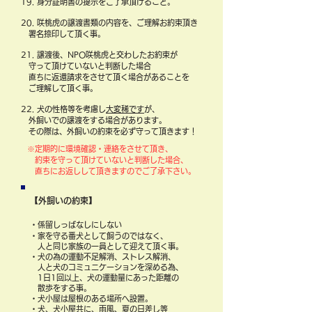
19. 身分証明書の提示をご了承頂けること。
20. 咲桃虎の譲渡書類の内容を、ご理解お約束頂き
署名捺印して頂く事。
21. 譲渡後、NPO咲桃虎と交わしたお約束が
守って頂けていないと判断した場合
直ちに返還請求をさせて頂く場合があることを
ご理解して頂く事。
22. 犬の性格等を考慮し
大変稀です
が、
外飼いでの譲渡をする場合があります。
その際は、外飼いの約束を
必ず守って頂きます！
※定期的に環境確認・連絡をさせて頂き、
約束を守って頂けていないと判断した場合、
直ちにお返しして頂きますのでご了承下さい。
【外飼いの約束】
・係留しっぱなしにしない
・家を守る番犬として飼うのではなく、
人と同じ家族の一員として迎えて頂く事。
・犬の為の運動不足解消、ストレス解消、
人と犬の
コミュニケーションを深める為、
1日1回以上、
犬の運動量にあった距離の
散歩をする事。
・犬小屋は屋根のある場所へ設置。
・犬、犬小屋共に、雨風、夏の日差し等