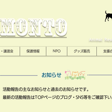
mont
o
Animal Re
ト・譲渡会
保護情報
NPO
グッズ販売
支援
お知らせ
活動報告の主なお知らせと過去のお知らせです。
最新の活動報告はTOPページのブログ・SNS等を
ご確認下い