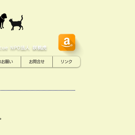
scue NPO​法人 咲桃虎
のお願い
お問合せ
リンク
。