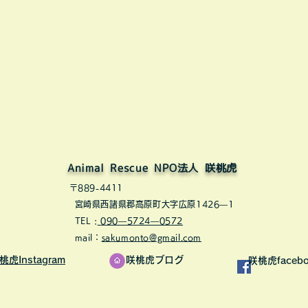
Animal Rescue NPO​法人 咲桃虎
〒889-4411
宮崎県西諸県郡高原町大字広原1426—1
TEL :
090—5724—0572
mail：
sakumonto@gmail.com
桃虎Instagram​​
​咲桃虎ブログ
​
咲桃虎facebo