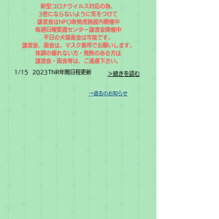
新型コロナウイルス対応の為、
3密にならないように気をつけて
譲渡会はNPO咲桃虎施設内開催中
​毎週日曜愛護センター譲渡会開催中
平日の犬猫面会は可能です。
​譲渡会、面会は、マスク着用でお願いします。
体調の優れない方・発熱のある方は​
​譲渡会・面会等は、ご遠慮下さい。
1/15 2023TNR年間日程更新
＞続きを読む
→過去のお知らせ