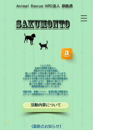
Animal Rescue NPO​法人 咲桃虎
sakumont
o
こんにちは。
私達は宮崎県を拠点に、
殺処分される犬猫を保護し
新しい家族へと命を繋ぐ活動をしています。​
殺処分される命を減らす事！も大切ですが、
そのような対象となる以前の犬猫の飼育環境が、
人と同じように、家族の一員として
過ごせる環境へと変わる事も望み、
啓発啓蒙活動も行っています。
​活動内容、各種イベント、保護犬猫の情報等は、
メニューの各項目をクリックしてご覧ください。
活動内容について
《​最新のお知らせ》